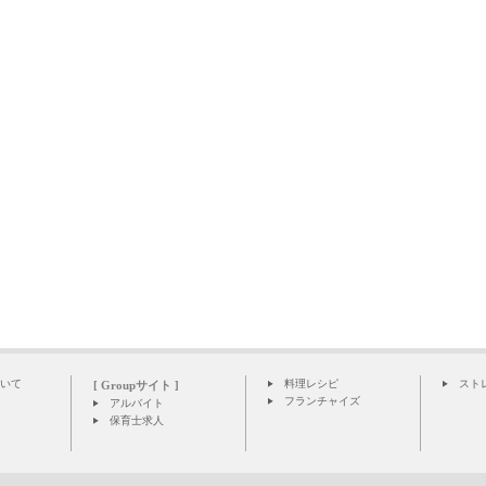
いて
料理レシピ
スト
[ Groupサイト ]
フランチャイズ
アルバイト
保育士求人