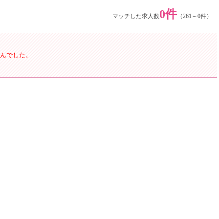
0件
マッチした求人数
（261～0件）
んでした。