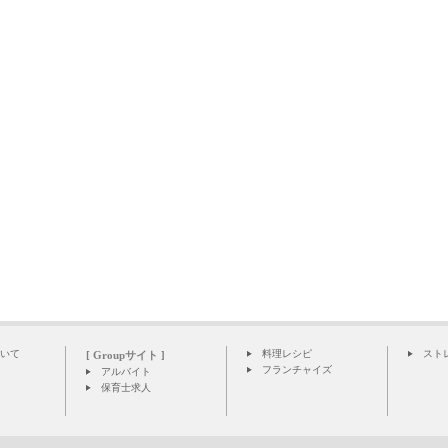
いて
料理レシピ
スト
[ Groupサイト ]
フランチャイズ
アルバイト
保育士求人