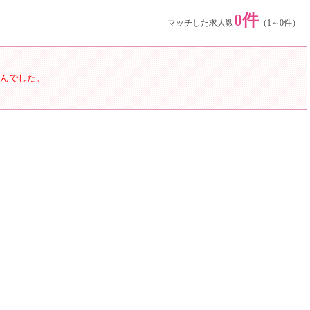
0件
マッチした求人数
（1～0件）
んでした。