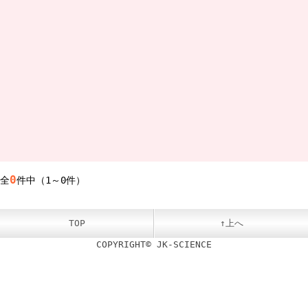
0
全
件中（1～0件）
TOP
↑上へ
COPYRIGHT© JK-SCIENCE