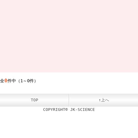
0
全
件中（1～0件）
TOP
↑上へ
COPYRIGHT© JK-SCIENCE