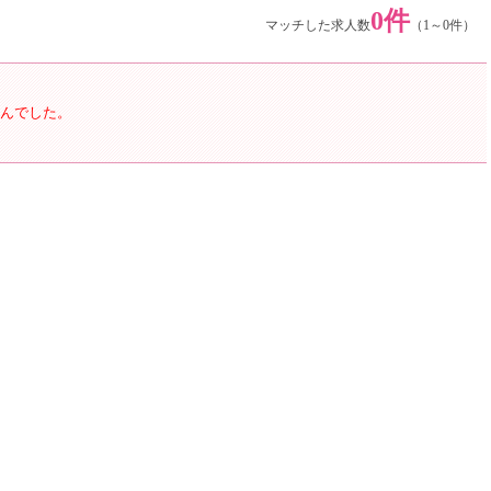
0件
マッチした求人数
（1～0件）
んでした。