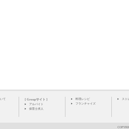
いて
料理レシピ
スト
[ Groupサイト ]
フランチャイズ
アルバイト
保育士求人
COPYRIG