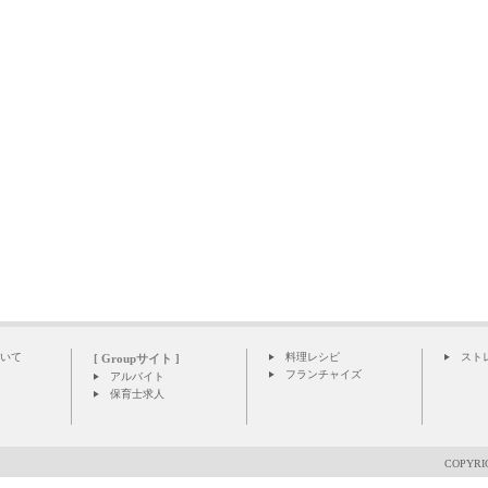
いて
料理レシピ
スト
[ Groupサイト ]
フランチャイズ
アルバイト
保育士求人
COPYRIG