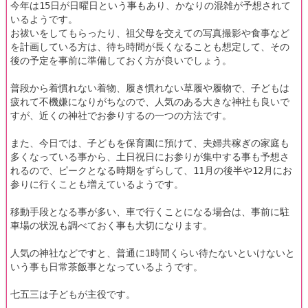
今年は15日が日曜日という事もあり、かなりの混雑が予想されて
いるようです。
お祓いをしてもらったり、祖父母を交えての写真撮影や食事など
を計画している方は、待ち時間が長くなることも想定して、その
後の予定を事前に準備しておく方が良いでしょう。
普段から着慣れない着物、履き慣れない草履や履物で、子どもは
疲れて不機嫌になりがちなので、人気のある大きな神社も良いで
すが、近くの神社でお参りするの一つの方法です。
また、今日では、子どもを保育園に預けて、夫婦共稼ぎの家庭も
多くなっている事から、土日祝日にお参りが集中する事も予想さ
れるので、ピークとなる時期をずらして、11月の後半や12月にお
参りに行くことも増えているようです。
移動手段となる事が多い、車で行くことになる場合は、事前に駐
車場の状況も調べておく事も大切になります。
人気の神社などですと、普通に1時間くらい待たないといけないと
いう事も日常茶飯事となっているようです。
七五三は子どもが主役です。